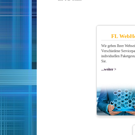
FL WebHo
Wir geben Ihrer Websei
Verschiedene Servicepak
individuellen Paketgest
Sie.
...weiter >