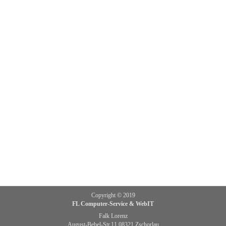
Copyright © 2019
FL Computer-Service & WebIT
Falk Lorenz
August-Bebel-Str.11 08321 Zschorlau